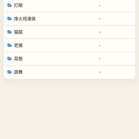
打眼
-
烽火戏诸侯
-
猫腻
-
老猪
-
耳根
-
跳舞
-