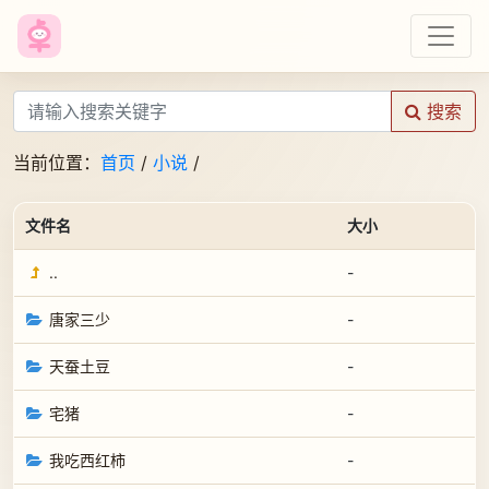
搜索
当前位置：
首页
/
小说
/
文件名
大小
..
-
唐家三少
-
天蚕土豆
-
宅猪
-
我吃西红柿
-